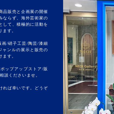
商品販売と企画展の開催
みならず、海外芸術家の
として、積極的に活動を
ります。
版画/硝子工芸/陶芸/漆細
いジャンルの展示と販売の
けます。
/ポップアップストア/販
ご相談くださいませ。
ければ幸いです。どうぞ