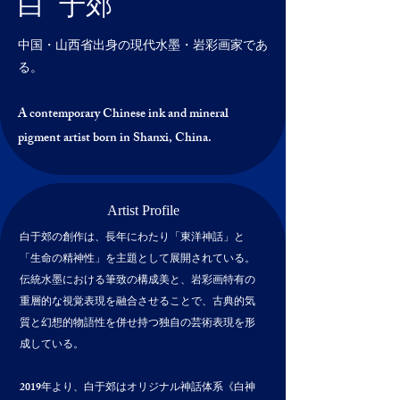
白 于郊
中国・山西省出身の現代水墨・岩彩画家であ
る。
​A contemporary Chinese ink and mineral
pigment artist born in Shanxi, China.
Artist Profile
白于郊の創作は、長年にわたり「東洋神話」と
「生命の精神性」を主題として展開されている。
伝統水墨における筆致の構成美と、岩彩画特有の
重層的な視覚表現を融合させることで、古典的気
質と幻想的物語性を併せ持つ独自の芸術表現を形
成している。
2019年より、白于郊はオリジナル神話体系《白神