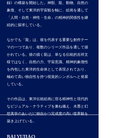
録》の構築を開始した。神獣、龍、動物、自然の
象徴、そして東洋的宇宙観を軸に、絵画を通して
「人間・自然・神性・生命」の精神的関係性を継
続的に探求している。
なかでも「龍」は、彼を代表する重要な創作テー
マの一つであり、複数のシリーズ作品を通して描
かれている。彼の描く龍は、単なる伝統的吉祥文
様ではなく、自然の力、宇宙意識、精神的象徴性
を内包した東洋的生命体として表現されており、
極めて高い独自性を持つ視覚的シンボルへと発展
している。
その作品は、東洋伝統絵画に宿る精神性と現代的
なビジュアル・ナラティブを兼ね備え、水墨と幻
想美学のあいだに独自かつ完成度の高い世界観を
築き上げている。
BAI YUJIAO