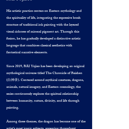
His artistic practice centers on Eastern mythology and
the spirituality of life, integrating the expressive brush
structure of traditional ink painting with the layered
visual richness of mineral pigment art. Through this
fusion, he has gradually developed a distinctive artistic
language that combines classical aesthetics with
fantastical narrative elements.
Since 2019, BAI Yujiao has been developing an original
mythological universe titled The Chronicle of Baishen
(白神录). Centered around mythical creatures, dragons,
animals, natural imagery, and Eastern cosmology, the
series continuously explores the spiritual relationship
between humanity, nature, divinity, and life through
painting.
Among these themes, the dragon has become one of the
artist’s most iconic subjects, appearing throughout