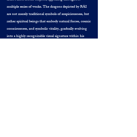
multiple series of works. The dragons depicted by BAI
are not merely traditional symbols of auspiciousness, but
rather spiritual beings that embody natural forces, cosmic
consciousness, and symbolic vitality, gradually evolving
into a highly recognizable visual signature within his
artistic world.
His works combine the inner spirit of traditional Eastern
painting with contemporary visual storytelling,
constructing a unique and cohesive personal mythology
situated between ink art and fantasy aesthetics.
back to the top
go shopping