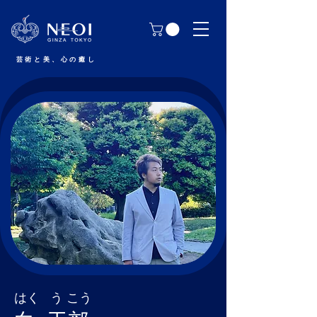
芸術と美、心の癒し
はく う こう