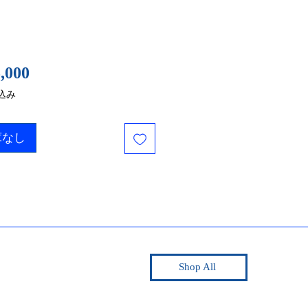
価
,000
格
込み
庫なし
Shop All