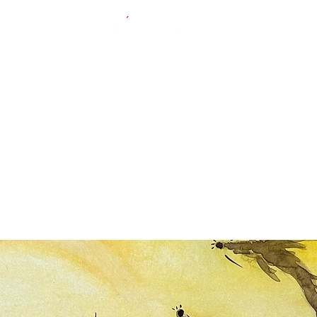
芸術と美、心の癒し
ews
作家紹介｜Artists
コレクション｜Collection