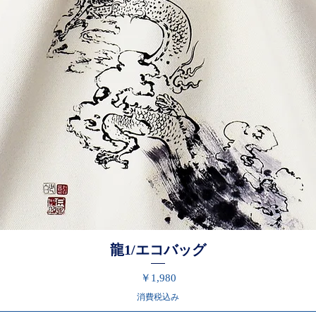
龍1/エコバッグ
価格
￥1,980
消費税込み