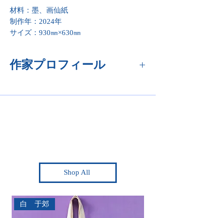
材料：墨、画仙紙
制作年：2024年
サイズ：930㎜×630㎜
作家プロフィール
白 于郊
Shop All
白 于郊
白 于郊