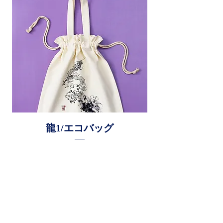
龍1/エコバッグ
価格
￥1,980
消費税込み
カートに追加する